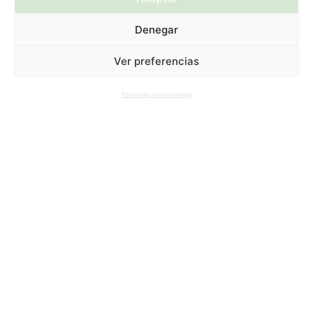
Denegar
Ver preferencias
¿Necesitas un
Política de privacidad
legal
abogado experto
en herencias?
Ponte en contacto
con nosotros
Dirección