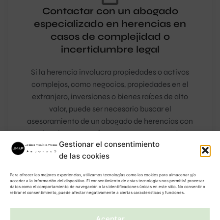
Contactar con un abogado
especializado en herencias en
casos de complejidad o
incertidumbre legal
Si la herencia involucra propiedades o activos
complejos, como negocios, propiedades en el
extranjero, inversiones o bienes raíces de alto
valor, puede ser necesario buscar el
asesoramiento de un abogado de herencias con
experiencia en estas áreas para asegurarte de que
Gestionar el consentimiento
los intereses de las partes sean adecuadamente
de las cookies
protegidos y que se cumpla con las leyes y
regulaciones aplicables.
Para ofrecer las mejores experiencias, utilizamos tecnologías como las cookies para almacenar y/o
acceder a la información del dispositivo. El consentimiento de estas tecnologías nos permitirá procesar
datos como el comportamiento de navegación o las identificaciones únicas en este sitio. No consentir o
retirar el consentimiento, puede afectar negativamente a ciertas características y funciones.
Aceptar