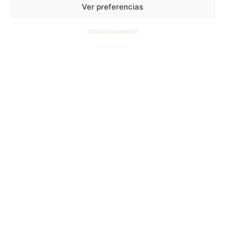
Dirección
Ver preferencias
Plaza de la Constitución 2,
Política de privacidad
legal
Esc. Izq., 3ª Planta, 4.
28943
Fuenlabrada, Madrid
(En el Edificio de los Notarios, frente al
Ayuntamiento Nuevo de Fuenlabrada)
910 85 10 74
info@jmpabogados.com
CONTACTO